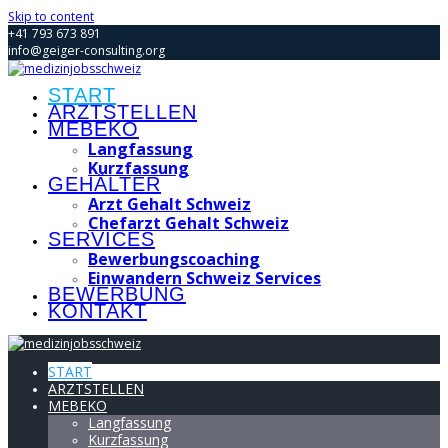
Skip to content
+41 793 673 891
info@geiger-consulting.org
START
ARZTSTELLEN
MEBEKO
Langfassung
Kurzfassung
GEHÄLTER
Arzt Gehalt Schweiz
Chefarzt Gehalt Schweiz
SERVICES
Bewerbungscoaching
Einwandern Schweiz Services
BEWERBUNG
KONTAKT
START
ARZTSTELLEN
MEBEKO
Langfassung
Kurzfassung