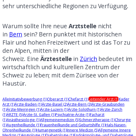
sehr unterschiedliche Regionen zu Verfügung.
Warum sollte Ihre neue
Arztstelle
nicht
in
Bern
sein? Bern punktet mit historischen
Flair und hohen Freizeitwert und ist das Tor zu
den Alpen, mitten in der
Schweiz.
Eine
Ärztestelle
in
Zürich
bedeutet im
wirtschaftlich und kulturellen Zentrum der
Schweiz zu leben; mit dem Zürisee von der
Haustür.
Alle
Initiativbewerbung
(1)
Oberarzt
(1)
Chefarzt
(1)
Leitender Arzt
(1)
Kader
Arzt
(1)
Ärzte-Baden
(1)
Ärzte-Basel
(2)
Ärzte-Bern
(3)
Ärzte-Graubünden
(1)
Ärzte-Meiringen
(1)
Ärzte-Luzern
(1)
Ärzte-Solothurn
(1)
Ärzte-Zürich
(1)
ÄRZTE
(5)
Ärzte-St. Gallen
(1)
Psychiatrie-Ärzte
(1)
Facharzt
(1)
Anästhesiologie
(1)
Allgemeinemedizin
(5)
Schmerztherapie
(1)
Chirurgie
(1)
Augenheilkunde
(1)
Frauenheilkunde und Geburtshilfe
(1)
Hals-Nasen-
Ohrenheilkunde
(1)
Humangenetik
(1)
Innere Medizin
(5)
Allgemeine Innere
Medizin
(1)
Angiologie
(1)
Diabetologie
(1)
Endokrinologie- und Diabetologie