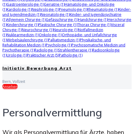
(1)
Gastroenterologie
(1)
Geriatrie
(1)
Hämatologie- und Onkologie
(1)
Kardiologie
(1)
Nephrologie
(1)
Pneumologie
(1)
Rheumatologie
(1)
Kinder-
und Jugendmedizin
(1)
Neonatologie
(1)
Kinder- und Jugendpsychiatrie
(1)
Allgemein Chirurgie
(1)
Gefässchirurgie
(1)
Handchirurgie
(1)
Herzchirurgie
(1)
Kinderchirurgie
(1)
Plastische Chirurgie
(1)
Thorax Chirurgie
(1)
Visceral
Chirugie
(1)
Neurochirurgie
(1)
Neurologie
(1)
Notfallmedizin
(1)
Nuklearmedizin
(1)
Onkologie
(1)
Orthopädie- und Unfallchirurgie
(1)
Wirbelsäulenchirugie
(1)
Palliativmedizin
(1)
Physikalische- und
Rehabilitation Medizin
(1)
Psychologie
(1)
Psychosomatische Medizin und
Psychotherapie
(1)
Radiologie
(1)
Strahlentherapie
(1)
Radioonkologie
(1)
Urologie
(1)
Praktischer Arzt
(5)
Pathologie
(1)
Initiativ Bewerbung Arzt
Bern
,
Vollzeit
Ansehen
Personalvermittlung
Wir als Personalvermittlung für Ärzte, haben